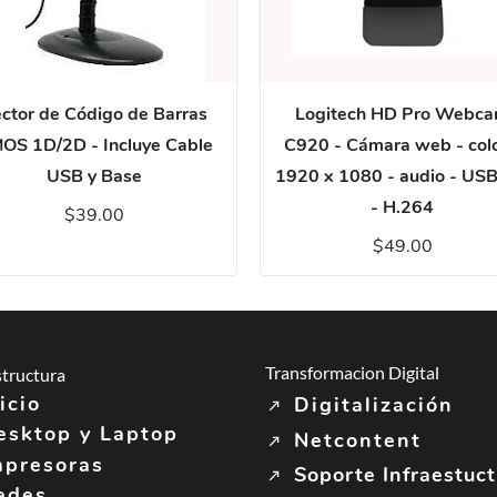
ctor de Código de Barras
Logitech HD Pro Webc
OS 1D/2D - Incluye Cable
C920 - Cámara web - colo
USB y Base
1920 x 1080 - audio - USB
- H.264
$39.00
$49.00
Transformacion Digital
structura
icio
Digitalización
esktop y Laptop
Netcontent
mpresoras
Soporte Infraestuc
edes