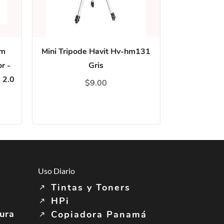
am
Mini Tripode Havit Hv-hm131
r -
Gris
 2.0
$9.00
Uso Diario
Tintas y Toners
HPi
tura
Copiadora Panamá