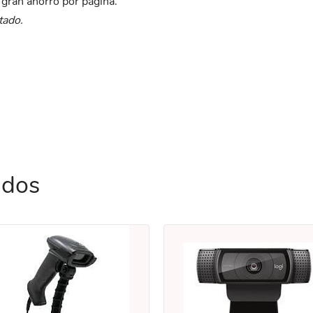
y gran ahorro por página.
tado.
ados