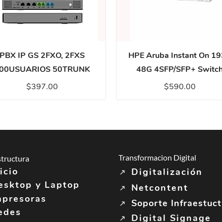
PBX IP GS 2FXO, 2FXS
HPE Aruba Instant On 1
00USUARIOS 50TRUNK
48G 4SFP/SFP+ Switc
$397.00
$590.00
Transformacion Digital
structura
icio
Digitalización
esktop y Laptop
Netcontent
mpresoras
Soporte Infraestuc
edes
Digital Signage