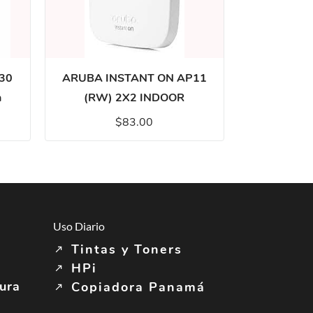
930
ARUBA INSTANT ON AP11
h
(RW) 2X2 INDOOR
$83.00
Uso Diario
Tintas y Toners
HPi
tura
Copiadora Panamá