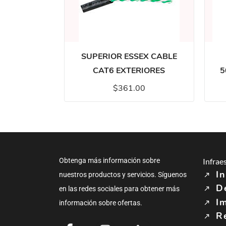
SUPERIOR ESSEX CABLE
CAT6 EXTERIORES
5
$361.00
Obtenga más información sobre
Infrae
In
nuestros productos y servicios. Síguenos
D
en las redes sociales para obtener más
I
información sobre ofertas.
R