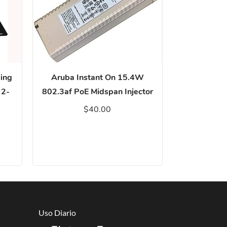
ing
Aruba Instant On 15.4W
Cleaning 
 2-
802.3af PoE Midspan Injector
$40.00
Uso Diario