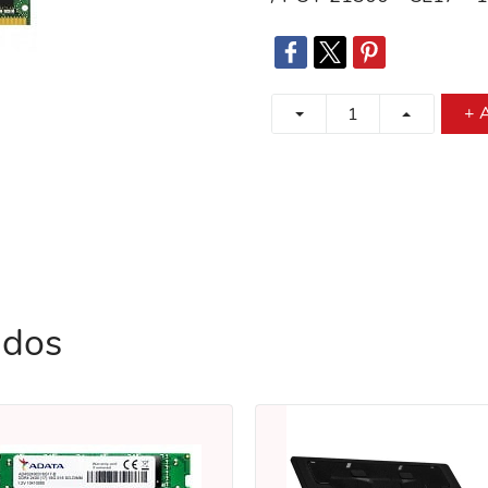
+ A
ados