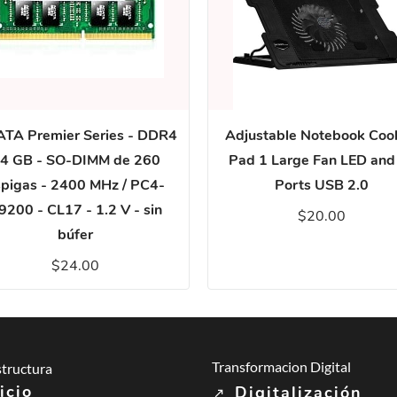
TA Premier Series - DDR4
Adjustable Notebook Cool
 4 GB - SO-DIMM de 260
Pad 1 Large Fan LED and
spigas - 2400 MHz / PC4-
Ports USB 2.0
9200 - CL17 - 1.2 V - sin
$20.00
búfer
$24.00
Transformacion Digital
structura
icio
Digitalización