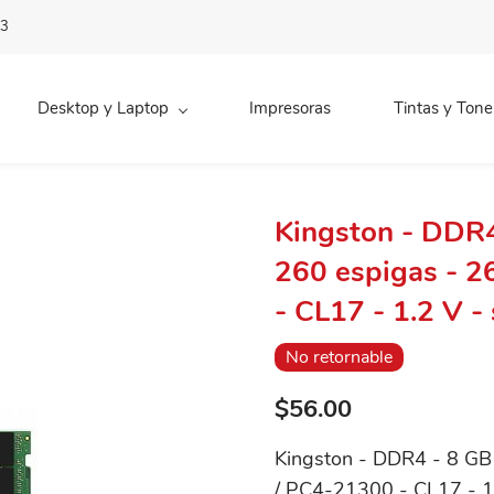
83
Desktop y Laptop
Impresoras
Tintas y Tone
Kingston - DDR
260 espigas - 
- CL17 - 1.2 V -
No retornable
$56.00
Kingston - DDR4 - 8 G
/ PC4-21300 - CL17 - 1.