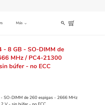
rs
Más
4 - 8 GB - SO-DIMM de
2666 MHz / PC4-21300
 sin búfer - no ECC
B - SO-DIMM de 260 espigas - 2666 MHz
2 V - sin búfer - no ECC