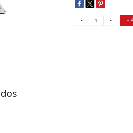
+ A
ados