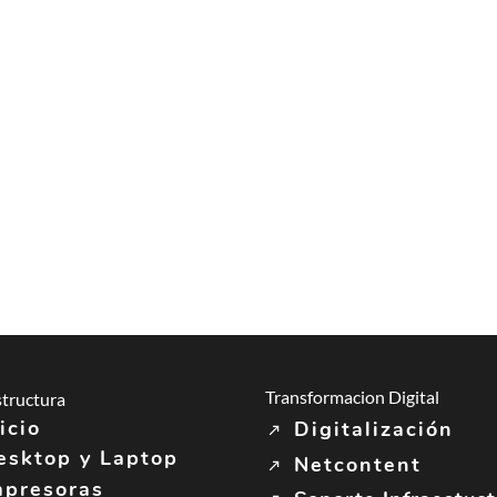
Transformacion Digital
structura
icio
Digitalización
esktop y Laptop
Netcontent
mpresoras